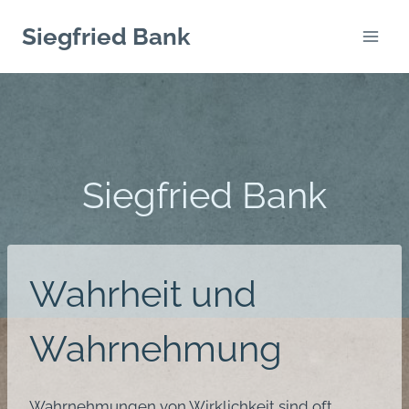
Zum
Siegfried Bank
Inhalt
springen
Siegfried Bank
Wahrheit und
Wahrnehmung
Wahrnehmungen von Wirklichkeit sind oft